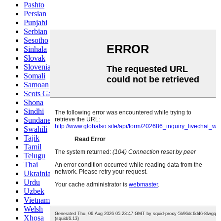
Pashto
Persian
Punjabi
Serbian
Sesotho
Sinhala
Slovak
Slovenian
Somali
Samoan
Scots Gaelic
Shona
Sindhi
Sundanese
Swahili
Tajik
Tamil
Telugu
Thai
Ukrainian
Urdu
Uzbek
Vietnamese
Welsh
Xhosa