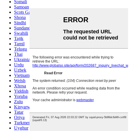
Somali
Samoan
Scots Gaelic
Shona
Sindhi
Sundanese
Swahili
Tajik
Tamil
Telugu
Thai
Ukrainian
Urdu
Uzbek
Vietnamese
Welsh
Xhosa
Yiddish
Yoruba
Zulu
Kinyarwanda
Tatar
Oriya
Turkmen
Uyghur