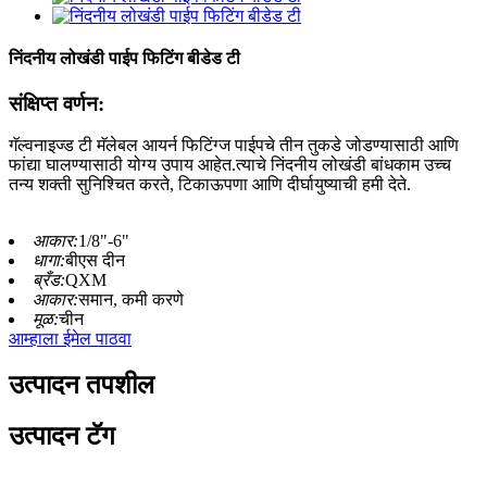
निंदनीय लोखंडी पाईप फिटिंग बीडेड टी
संक्षिप्त वर्णन:
गॅल्वनाइज्ड टी मॅलेबल आयर्न फिटिंग्ज पाईपचे तीन तुकडे जोडण्यासाठी आणि
फांद्या घालण्यासाठी योग्य उपाय आहेत.त्याचे निंदनीय लोखंडी बांधकाम उच्च
तन्य शक्ती सुनिश्चित करते, टिकाऊपणा आणि दीर्घायुष्याची हमी देते.
आकार:
1/8"-6"
धागा:
बीएस दीन
ब्रँड:
QXM
आकार:
समान, कमी करणे
मूळ:
चीन
आम्हाला ईमेल पाठवा
उत्पादन तपशील
उत्पादन टॅग