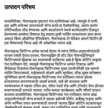
उत्पादन परिचय
याव्यतिरिक्त, गॅल्वनाइज्ड पृष्ठभाग गंज-प्रतिरोधक आहे, ज्यामुळे ते पाणी,
हवा आणि वाफेच्या वापरासाठी योग्य बनते.या ऍक्सेसरीसह, आपण कठोर
परिस्थितीला तोंड देण्याच्या आणि कालांतराने त्याचे कार्यप्रदर्शन टिकवून
ठेवण्याच्या क्षमतेवर विश्वास ठेवू शकता.तुम्ही प्लंबिंग प्रकल्पावर काम करत
असाल किंवा औद्योगिक ऍप्लिकेशन, गॅल्वनाइज्ड टी मॅलेबल आयर्न फिटिंग ही
एक विश्वासार्ह निवड आहे जी अपेक्षांपेक्षा जास्त आहे.
गॅल्वनाइज्ड फिटिंग्ज अनेक फायदे देतात जे त्यांना विविध अनुप्रयोगांसाठी
प्रथम पसंती देतात.प्रथम, गॅल्वनाइझिंग ही हॉट-डिप गॅल्वनाइजिंगद्वारे
फिटिंग्जमध्ये झिंकचा थर लावण्याची प्रक्रिया आहे.हे झिंक कोटिंग उत्कृष्ट
गंज प्रतिकार देते, ज्यामुळे गॅल्वनाइज्ड फिटिंग्ज अत्यंत टिकाऊ आणि
दीर्घकाळ टिकतात.गॅल्वनाइज्ड फिटिंग्जच्या मुख्य उपयोगांपैकी एक म्हणजे
प्लंबिंग सिस्टममध्ये, पाईप्समध्ये जोडणे आणि सुरक्षित, लीक-मुक्त कनेक्शन
सुनिश्चित करणे.गॅल्वनाइज्ड फिटिंग्जचा गंज प्रतिकार त्यांना ओल्या
वातावरणात वापरण्यासाठी आदर्श बनवते, जसे की बाथरूम आणि
स्वयंपाकघर.ते सहसा टॉवेल बार, शॉवर पडदे रॉड आणि टॉयलेट पेपर होल्डर
बनवण्यासाठी वापरले जातात, स्टीम रूमला कार्यक्षमता आणि सौंदर्य प्रदान
करतात.याव्यतिरिक्त, गॅल्वनाइज्ड फिटिंग्जचा गंज प्रतिकार त्यांना बाह्य
अनुप्रयोगांसाठी योग्य बनवते.ते सहसा बाहेरची रेलिंग, बार्बेक्यू गाड्या आणि
अंगण फर्निचर तयार करण्यासाठी वापरले जातात.झिंक कोटिंग घटकांपासून
ॲक्सेसरीजचे संरक्षण करते, कुरूप गंज प्रतिबंधित करते आणि कालांतराने